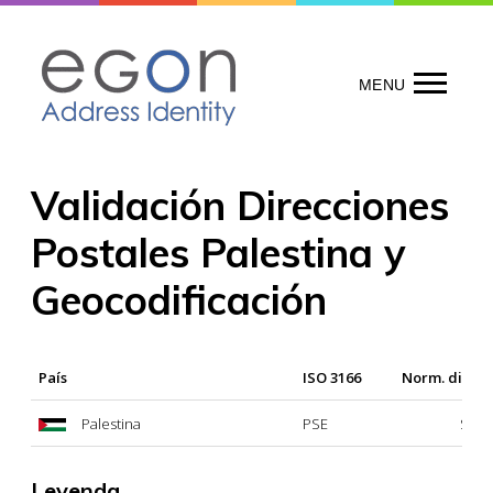
Skip
to
content
MENU
Validación Direcciones
Postales Palestina y
Geocodificación
País
ISO 3166
Norm. direcc
Palestina
PSE
Sí
Leyenda