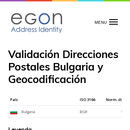
Skip
to
content
MENU
Validación Direcciones
Postales Bulgaria y
Geocodificación
País
ISO 3166
Norm. direcc
Bulgaria
BGR
Sí
Leyenda